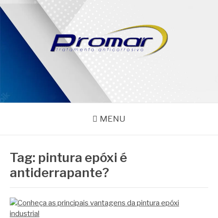
Pular
para
o
conteúdo
PROMAR
Blog
MENU
Tag:
pintura epóxi é
antiderrapante?