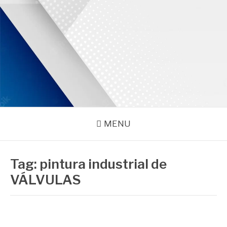
Pular
para
o
conteúdo
PROMAR
Blog
MENU
Tag:
pintura industrial de
VÁLVULAS