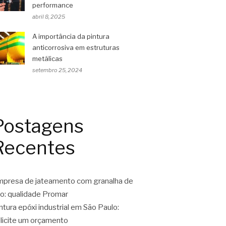
performance
abril 8, 2025
A importância da pintura
anticorrosiva em estruturas
metálicas
setembro 25, 2024
Postagens
Recentes
presa de jateamento com granalha de
o: qualidade Promar
ntura epóxi industrial em São Paulo:
licite um orçamento