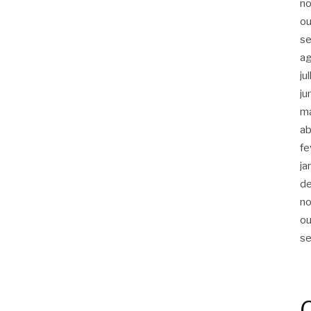
n
ou
s
a
ju
ju
m
ab
fe
ja
d
n
ou
s