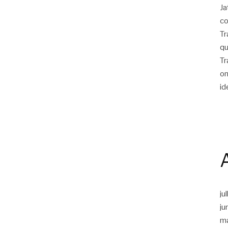
Ja
co
Tr
qu
Tr
on
id
ju
ju
m