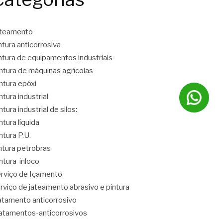
ateamento
ntura anticorrosiva
ntura de equipamentos industriais
ntura de máquinas agrícolas
ntura epóxi
ntura industrial
ntura industrial de silos:
ntura líquida
ntura P.U.
ntura petrobras
ntura-inloco
rviço de Içamento
rviço de jateamento abrasivo e pintura
atamento anticorrosivo
atamentos-anticorrosivos