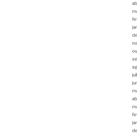
ab
m
fe
ja
d
n
ou
s
a
ju
ju
m
ab
m
fe
ja
d