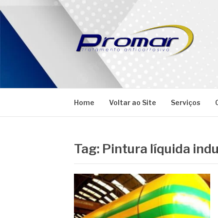
Pular
para
o
conteúdo
PROMAR
Blog
Home
Voltar ao Site
Serviços
Tag:
Pintura líquida indu