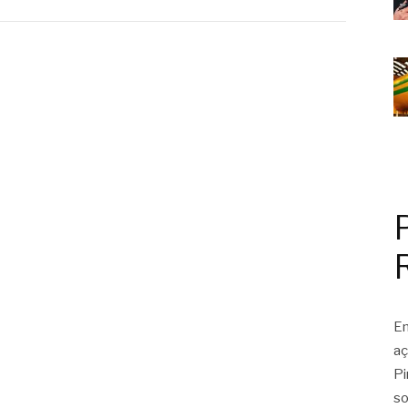
Em
aç
Pi
so