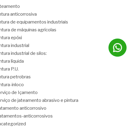
ateamento
ntura anticorrosiva
ntura de equipamentos industriais
ntura de máquinas agrícolas
ntura epóxi
ntura industrial
ntura industrial de silos:
ntura líquida
ntura P.U.
ntura petrobras
ntura-inloco
rviço de Içamento
rviço de jateamento abrasivo e pintura
atamento anticorrosivo
atamentos-anticorrosivos
categorized