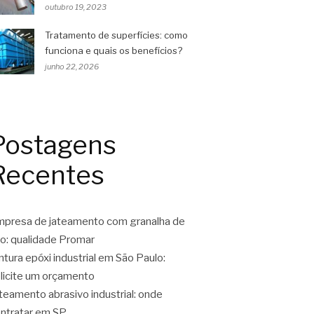
outubro 19, 2023
Tratamento de superfícies: como
funciona e quais os benefícios?
junho 22, 2026
Postagens
Recentes
presa de jateamento com granalha de
o: qualidade Promar
ntura epóxi industrial em São Paulo:
licite um orçamento
teamento abrasivo industrial: onde
ntratar em SP