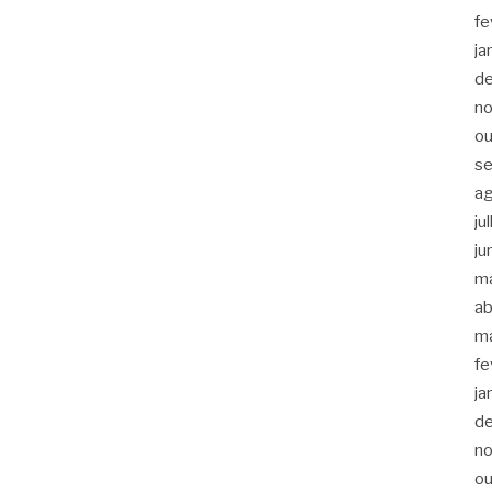
fe
ja
d
n
ou
s
a
ju
ju
m
ab
m
fe
ja
d
n
ou