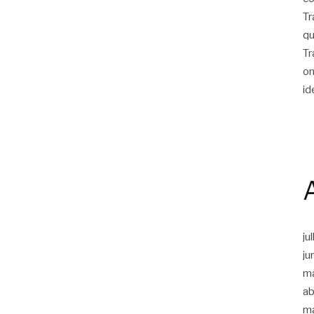
Tr
qu
Tr
on
id
ju
ju
m
ab
m