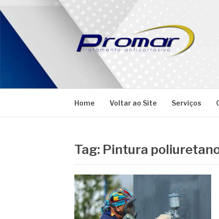
Pular
para
o
conteúdo
PROMAR
Blog
Home
Voltar ao Site
Serviços
Tag:
Pintura poliuretano