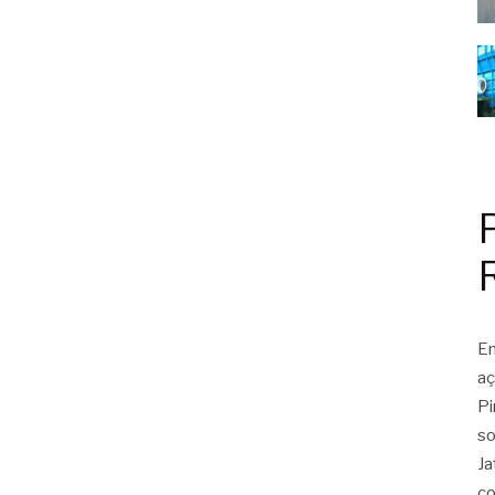
Em
aç
Pi
so
Ja
co