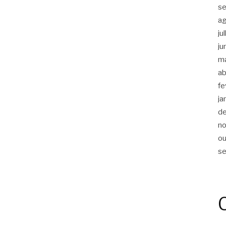
s
a
ju
ju
m
ab
fe
ja
d
n
ou
s