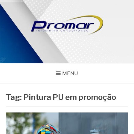
Pular
para
o
conteúdo
PROMAR
Blog
MENU
Tag:
Pintura PU em promoção