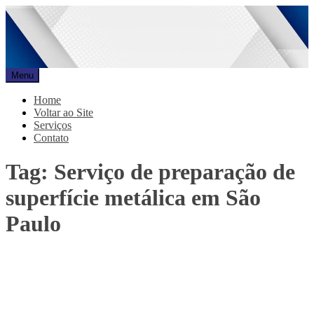
Pular
para
o
conteúdo
Menu
Promar
Blog
Home
Voltar ao Site
Serviços
Contato
Tag:
Serviço de preparação de
superfície metálica em São
Paulo