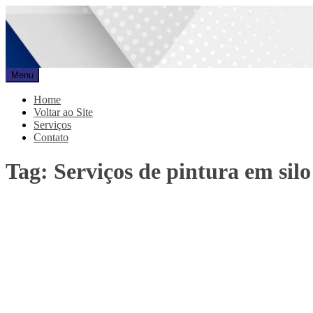
Pular
para
o
conteúdo
Menu
Promar
Blog
Home
Voltar ao Site
Serviços
Contato
Tag:
Serviços de pintura em sil