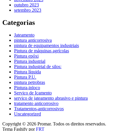
outubro 2023
setembro 2023
Categorias
Jateamento
pintura anticorrosiva
pintura de equipamentos industriais
Pintura de máquinas agrícolas
Pintura epóxi
Pintura industrial
Pintura industrial de silos:
Pintura líquida
Pintura P.U.
pintura petrobras
Pintura-inloco
Serviço de Içamento
serviço de jateamento abrasivo e pintura
tratamento anticorrosivo
Tratamentos-anticorrosivos
Uncategorized
Copyright © 2026 Promar. Todos os direitos reservados.
Tema Fashify por
FRT