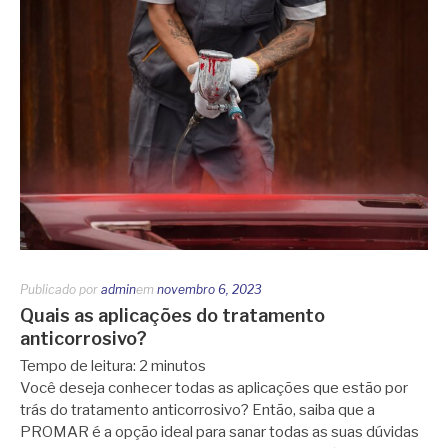
Publicado por
admin
em
novembro 6, 2023
Quais as aplicações do tratamento
anticorrosivo?
Tempo de leitura:
2
minutos
Você deseja conhecer todas as aplicações que estão por
trás do tratamento anticorrosivo? Então, saiba que a
PROMAR é a opção ideal para sanar todas as suas dúvidas