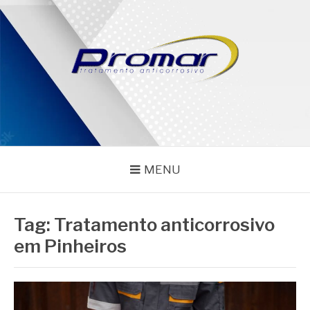
Pular
para
o
conteúdo
PROMAR
Blog
MENU
Tag:
Tratamento anticorrosivo
em Pinheiros