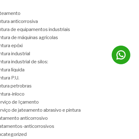
ateamento
ntura anticorrosiva
ntura de equipamentos industriais
ntura de máquinas agrícolas
ntura epóxi
ntura industrial
ntura industrial de silos:
ntura líquida
ntura P.U.
ntura petrobras
ntura-inloco
rviço de Içamento
rviço de jateamento abrasivo e pintura
atamento anticorrosivo
atamentos-anticorrosivos
categorized