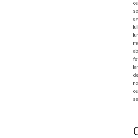
ou
s
a
ju
ju
m
ab
fe
ja
d
n
ou
s