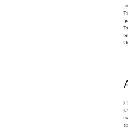
co
Tr
qu
Tr
on
id
ju
ju
m
ab