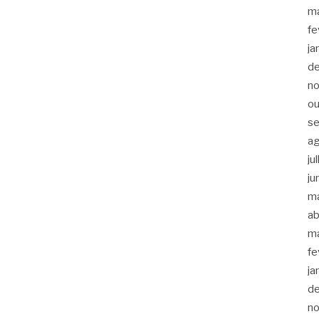
m
fe
ja
d
n
ou
s
a
ju
ju
m
ab
m
fe
ja
d
n