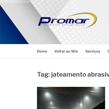
Pular
para
o
conteúdo
PROMAR
Blog
Home
Voltar ao Site
Serviços
Tag:
jateamento abrasiv