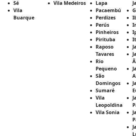
Sé
Vila Medeiros
Lapa
J
Vila
Pacaembú
G
Buarque
Perdizes
I
Perús
I
Pinheiros
I
Pirituba
I
Raposo
J
Tavares
J
Rio
Â
Pequeno
J
São
A
Domingos
J
Sumaré
E
Vila
J
Leopoldina
P
Vila Sonia
J
P
J
L