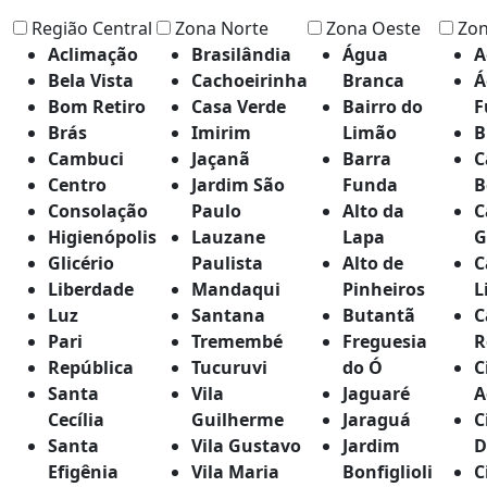
Região Central
Zona Norte
Zona Oeste
Zon
Aclimação
Brasilândia
Água
A
Bela Vista
Cachoeirinha
Branca
Á
Bom Retiro
Casa Verde
Bairro do
F
Brás
Imirim
Limão
B
Cambuci
Jaçanã
Barra
C
Centro
Jardim São
Funda
B
Consolação
Paulo
Alto da
C
Higienópolis
Lauzane
Lapa
G
Glicério
Paulista
Alto de
C
Liberdade
Mandaqui
Pinheiros
L
Luz
Santana
Butantã
C
Pari
Tremembé
Freguesia
R
República
Tucuruvi
do Ó
C
Santa
Vila
Jaguaré
A
Cecília
Guilherme
Jaraguá
C
Santa
Vila Gustavo
Jardim
D
Efigênia
Vila Maria
Bonfiglioli
C