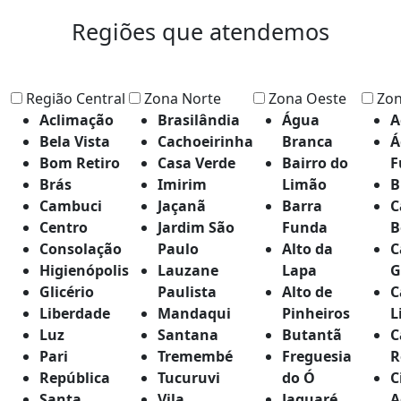
Regiões que atendemos
Região Central
Zona Norte
Zona Oeste
Zon
Aclimação
Brasilândia
Água
A
Bela Vista
Cachoeirinha
Branca
Á
Bom Retiro
Casa Verde
Bairro do
F
Brás
Imirim
Limão
B
Cambuci
Jaçanã
Barra
C
Centro
Jardim São
Funda
B
Consolação
Paulo
Alto da
C
Higienópolis
Lauzane
Lapa
G
Glicério
Paulista
Alto de
C
Liberdade
Mandaqui
Pinheiros
L
Luz
Santana
Butantã
C
Pari
Tremembé
Freguesia
R
República
Tucuruvi
do Ó
C
Santa
Vila
Jaguaré
A