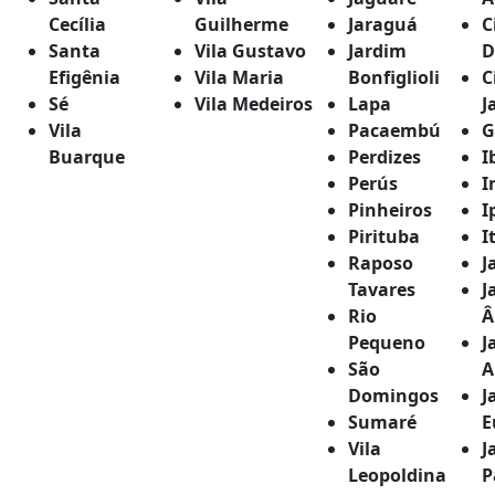
Cecília
Guilherme
Jaraguá
C
Santa
Vila Gustavo
Jardim
D
Efigênia
Vila Maria
Bonfiglioli
C
Sé
Vila Medeiros
Lapa
J
Vila
Pacaembú
G
Buarque
Perdizes
I
Perús
I
Pinheiros
I
Pirituba
I
Raposo
J
Tavares
J
Rio
Â
Pequeno
J
São
A
Domingos
J
Sumaré
E
Vila
J
Leopoldina
P